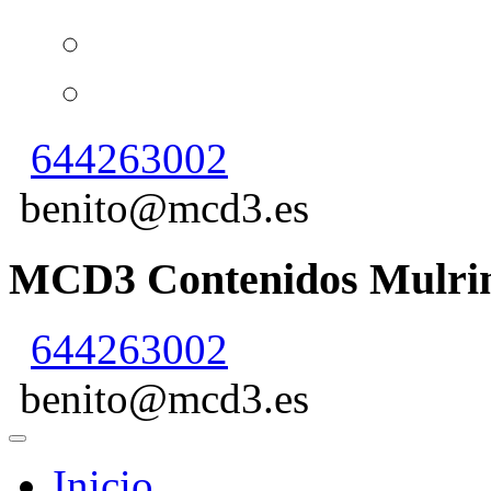
644263002
benito@mcd3.es
MCD3 Contenidos Mulrim
644263002
benito@mcd3.es
Inicio