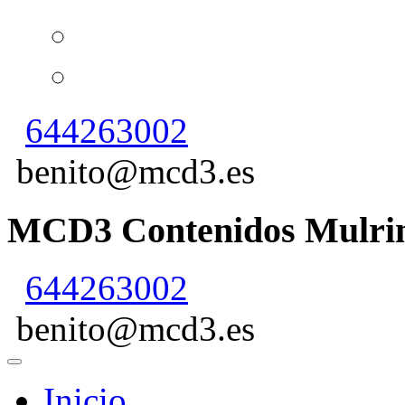
644263002
benito@mcd3.es
MCD3 Contenidos Mulrim
644263002
benito@mcd3.es
Inicio