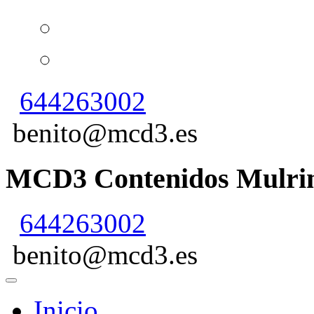
644263002
benito@mcd3.es
MCD3 Contenidos Mulrim
644263002
benito@mcd3.es
Inicio