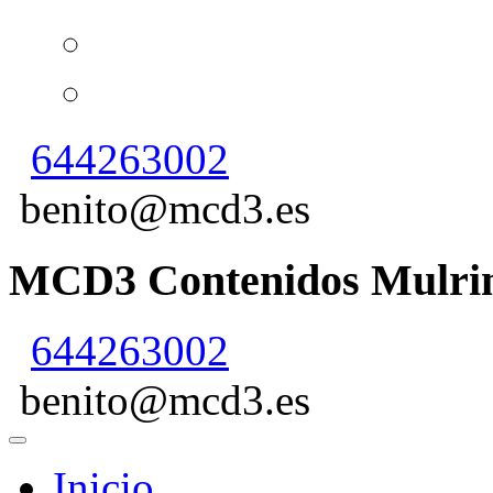
644263002
benito@mcd3.es
MCD3 Contenidos Mulrim
644263002
benito@mcd3.es
Inicio