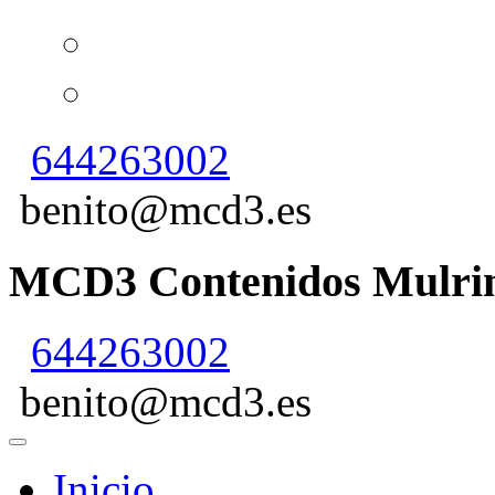
644263002
benito@mcd3.es
MCD3 Contenidos Mulrim
644263002
benito@mcd3.es
Inicio