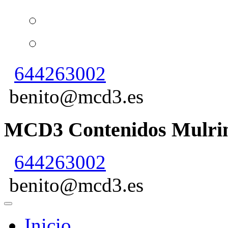
644263002
benito@mcd3.es
MCD3 Contenidos Mulrim
644263002
benito@mcd3.es
Inicio