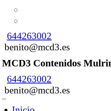
644263002
benito@mcd3.es
MCD3 Contenidos Mulrim
644263002
benito@mcd3.es
Inicio